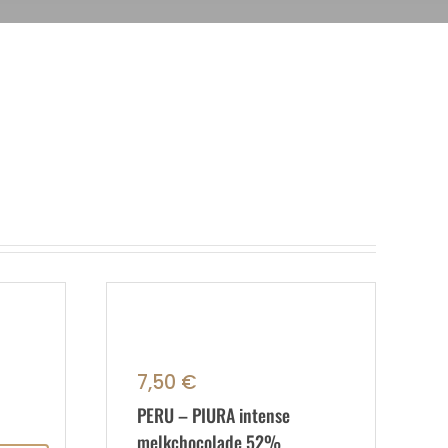
7,50
€
PERU – PIURA intense
melkchocolade 52%