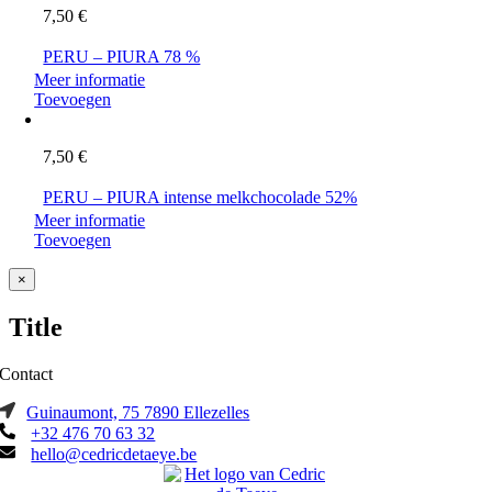
7,50
€
PERU – PIURA 78 %
Meer informatie
Toevoegen
7,50
€
PERU – PIURA intense melkchocolade 52%
Meer informatie
Toevoegen
Close
×
product
quick
Title
view
Contact
Guinaumont, 75 7890 Ellezelles
+32 476 70 63 32
hello@cedricdetaeye.be