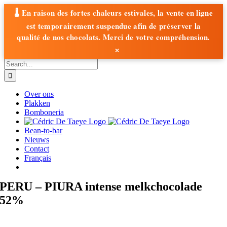
🌡️ En raison des fortes chaleurs estivales, la vente en ligne
est temporairement suspendue afin de préserver la
qualité de nos chocolats. Merci de votre compréhension.
×
Skip
Search
to
for:
content
Over ons
Plakken
Bomboneria
Bean-to-bar
Nieuws
Contact
Français
PERU – PIURA intense melkchocolade
52%
Plakken chocolade