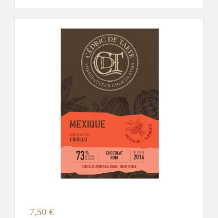
7,50
€