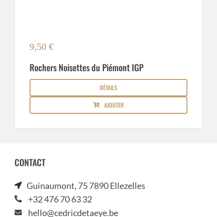
9,50
€
Rochers Noisettes du Piémont IGP
DÉTAILS
AJOUTER
CONTACT
Guinaumont, 75 7890 Ellezelles
+32 476 70 63 32
hello@cedricdetaeye.be