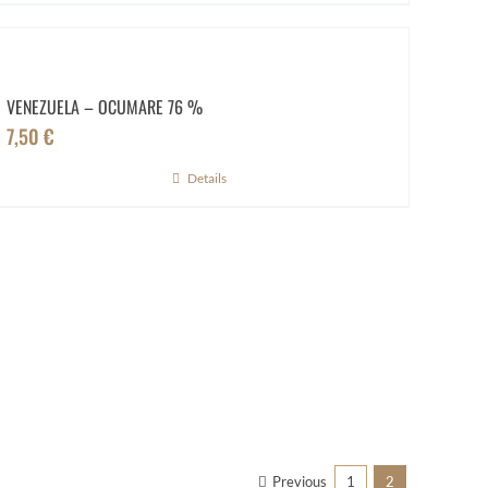
VENEZUELA – OCUMARE 76 %
7,50
€
Details
Previous
1
2