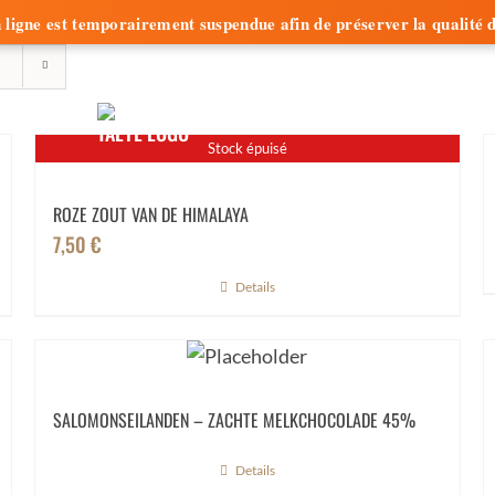
e en ligne est temporairement suspendue afin de préserver la qualit
ERIA
BEAN-TO-BAR
NIEUWS
Stock épuisé
ROZE ZOUT VAN DE HIMALAYA
7,50
€
Details
SALOMONSEILANDEN – ZACHTE MELKCHOCOLADE 45%
Details