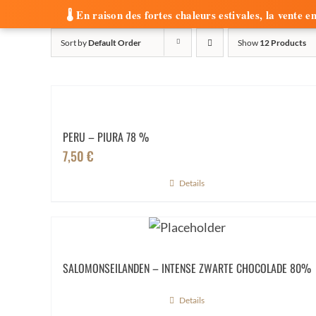
🌡️ En raison des fortes chaleurs estivales, la vent
Skip
Sort by
Default Order
Show
12 Products
to
OVER ONS
PLAKKEN
BOMBON
content
PERU – PIURA 78 %
7,50
€
Details
SALOMONSEILANDEN – INTENSE ZWARTE CHOCOLADE 80%
Details