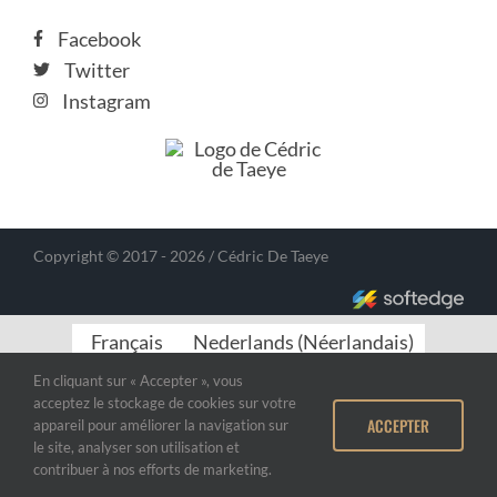
Facebook
Twitter
Instagram
Copyright © 2017 - 2026 / Cédric De Taeye
Français
Nederlands
(
Néerlandais
)
En cliquant sur « Accepter », vous
acceptez le stockage de cookies sur votre
ACCEPTER
appareil pour améliorer la navigation sur
le site, analyser son utilisation et
contribuer à nos efforts de marketing.