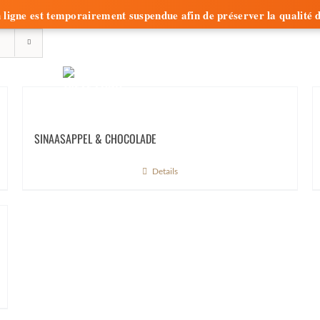
e en ligne est temporairement suspendue afin de préserver la qualit
ERIA
BEAN-TO-BAR
NIEUWS
SINAASAPPEL & CHOCOLADE
Details